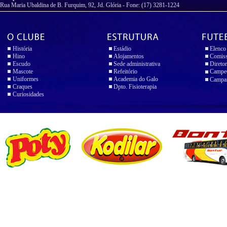
Rua Maria Ubaldina de B. Furquim, 92, Jd. Glória - Fone: (17) 3281-1224
História
Estádio
Elenco
Hino
Alojamentos
Comiss
Escudo
Sede administrativa
Diretor
Mascote
Refeitório
Campeo
Uniformes
Academia do Galo
Campan
Craques
Dpto. Fisioterapia
Curiosidades