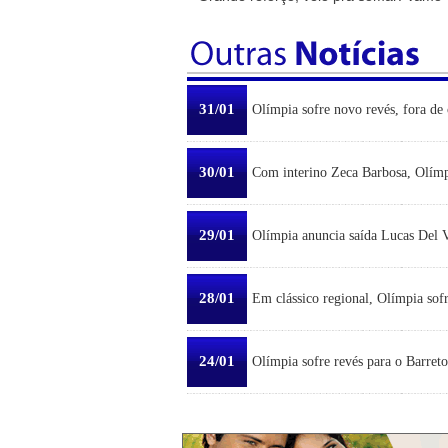
31/01
Olímpia sofre novo revés, fora de 
30/01
Com interino Zeca Barbosa, Olímp
29/01
Olímpia anuncia saída Lucas Del Ve
28/01
Em clássico regional, Olímpia sofr
24/01
Olímpia sofre revés para o Barreto