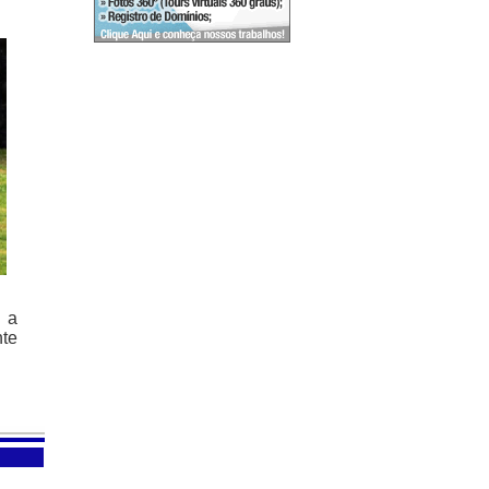
m a
te