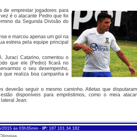
ca de emprestar jogadores para
vez é o atacante Pedro que foi
término da Segunda Divisão do
ense e marcou apenas um gol na
ua estreia pela equipe principal
é, Juraci Catarino, comentou o
odo que ele (Pedro) ficará no
bservarmos o seu desempenho,
pe que realiza boa campanha e
es deverão seguir o mesmo caminho. Atletas que disputara
estão disponíveis para empréstimos, como o meia atacan
lateral Jean.
6/2015 às 03h35min -
IP:
187.101.34.182
 Olímpiaa