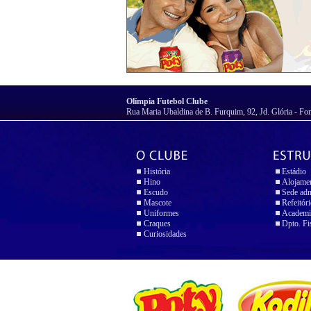
Olímpia Futebol Clube
Rua Maria Ubaldina de B. Furquim, 92, Jd. Glória - Fo
História
Estádio
Hino
Alojame
Escudo
Sede adm
Mascote
Refeitór
Uniformes
Academi
Craques
Dpto. Fi
Curiosidades