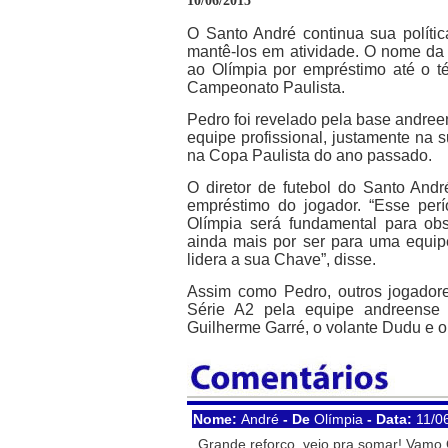
10/06/2015
O Santo André continua sua políti
mantê-los em atividade. O nome da 
ao Olímpia por empréstimo até o 
Campeonato Paulista.
Pedro foi revelado pela base andre
equipe profissional, justamente na s
na Copa Paulista do ano passado.
O diretor de futebol do Santo Andr
empréstimo do jogador. “Esse perí
Olímpia será fundamental para o
ainda mais por ser para uma equi
lidera a sua Chave”, disse.
Assim como Pedro, outros jogador
Série A2 pela equipe andreense 
Guilherme Garré, o volante Dudu e o 
Nome:
André
- De
Olímpia
- Data:
11/0
Grande reforço, veio pra somar! Vamo