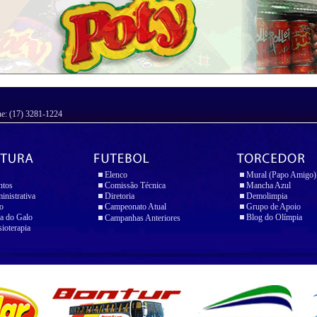
ne: (17) 3281-1224
Elenco
Mural (Papo Amigo)
ntos
Comissão Técnica
Mancha Azul
inistrativa
Diretoria
Demolimpia
io
Campeonato Atual
Grupo de Apoio
a do Galo
Blog do Olímpia
Campanhas Anteriores
sioterapia