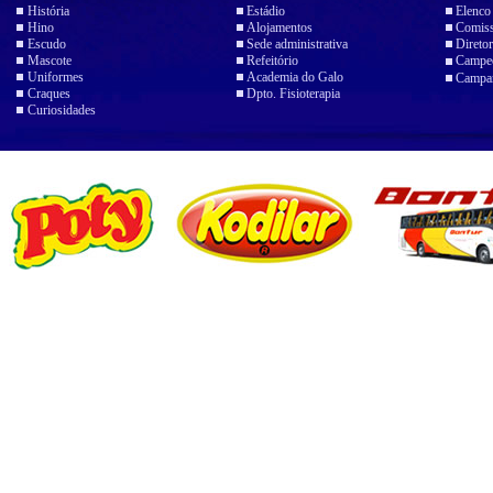
História
Estádio
Elenco
Hino
Alojamentos
Comiss
Escudo
Sede administrativa
Diretor
Mascote
Refeitório
Campeo
Uniformes
Academia do Galo
Campan
Craques
Dpto. Fisioterapia
Curiosidades