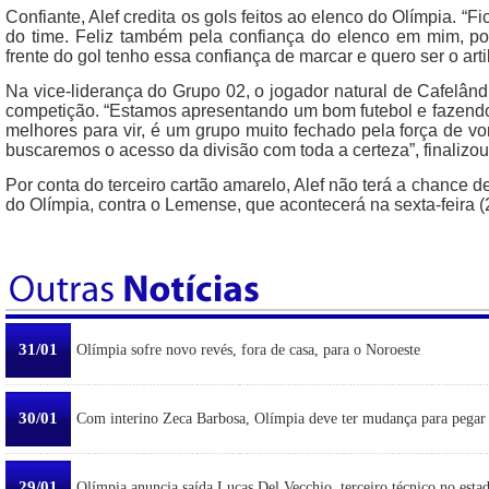
Confiante, Alef credita os gols feitos ao elenco do Olímpia. “Fico
do time. Feliz também pela confiança do elenco em mim, po
frente do gol tenho essa confiança de marcar e quero ser o artil
Na vice-liderança do Grupo 02, o jogador natural de Cafelân
competição. “Estamos apresentando um bom futebol e fazen
melhores para vir, é um grupo muito fechado pela força de v
buscaremos o acesso da divisão com toda a certeza”, finalizou
Por conta do terceiro cartão amarelo, Alef não terá a chance 
do Olímpia, contra o Lemense, que acontecerá na sexta-feira 
31/01
Olímpia sofre novo revés, fora de casa, para o Noroeste
30/01
Com interino Zeca Barbosa, Olímpia deve ter mudança para pegar
29/01
Olímpia anuncia saída Lucas Del Vecchio, terceiro técnico no esta