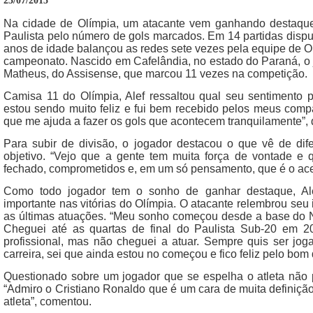
23/07/2015
Na cidade de Olímpia, um atacante vem ganhando destaq
Paulista pelo número de gols marcados. Em 14 partidas disputa
anos de idade balançou as redes sete vezes pela equipe de Olí
campeonato. Nascido em Cafelândia, no estado do Paraná, o j
Matheus, do Assisense, que marcou 11 vezes na competição.
Camisa 11 do Olímpia, Alef ressaltou qual seu sentimento p
estou sendo muito feliz e fui bem recebido pelos meus com
que me ajuda a fazer os gols que acontecem tranquilamente”, 
Para subir de divisão, o jogador destacou o que vê de di
objetivo. “Vejo que a gente tem muita força de vontade 
fechado, comprometidos e, em um só pensamento, que é o ace
Como todo jogador tem o sonho de ganhar destaque, Ale
importante nas vitórias do Olímpia. O atacante relembrou seu i
as últimas atuações. “Meu sonho começou desde a base do No
Cheguei até as quartas de final do Paulista Sub-20 em 
profissional, mas não cheguei a atuar. Sempre quis ser jog
carreira, sei que ainda estou no começou e fico feliz pelo b
Questionado sobre um jogador que se espelha o atleta não 
“Admiro o Cristiano Ronaldo que é um cara de muita definição
atleta”, comentou.