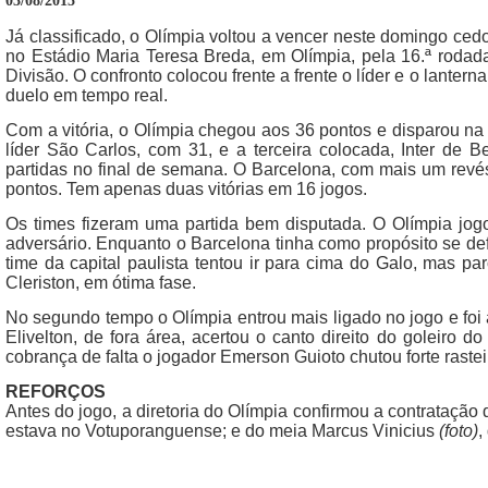
03/08/2015
Já classificado, o Olímpia voltou a vencer neste domingo cedo
no Estádio Maria Teresa Breda, em Olímpia, pela 16.ª rod
Divisão. O confronto colocou frente a frente o líder e o lanter
duelo em tempo real.
Com a vitória, o Olímpia chegou aos 36 pontos e disparou na 
líder São Carlos, com 31, e a terceira colocada, Inter de
partidas no final de semana. O Barcelona, com mais um revés
pontos. Tem apenas duas vitórias em 16 jogos.
Os times fizeram uma partida bem disputada. O Olímpia jog
adversário. Enquanto o Barcelona tinha como propósito se de
time da capital paulista tentou ir para cima do Galo, mas p
Cleriston, em ótima fase.
No segundo tempo o Olímpia entrou mais ligado no jogo e foi 
Elivelton, de fora área, acertou o canto direito do goleiro 
cobrança de falta o jogador Emerson Guioto chutou forte rastei
REFORÇOS
Antes do jogo, a diretoria do Olímpia confirmou a contratação
estava no Votuporanguense; e do meia Marcus Vinicius
(foto)
,