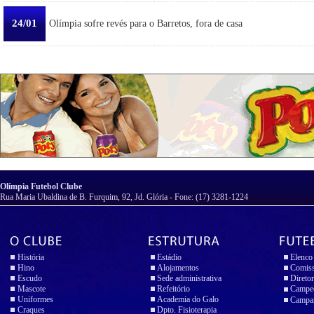
24/01
Olímpia sofre revés para o Barretos, fora de casa
Olímpia Futebol Clube
Rua Maria Ubaldina de B. Furquim, 92, Jd. Glória - Fone: (17) 3281-1224
História
Estádio
Elenco
Hino
Alojamentos
Comiss
Escudo
Sede administrativa
Diretor
Mascote
Refeitório
Campeo
Uniformes
Academia do Galo
Campan
Craques
Dpto. Fisioterapia