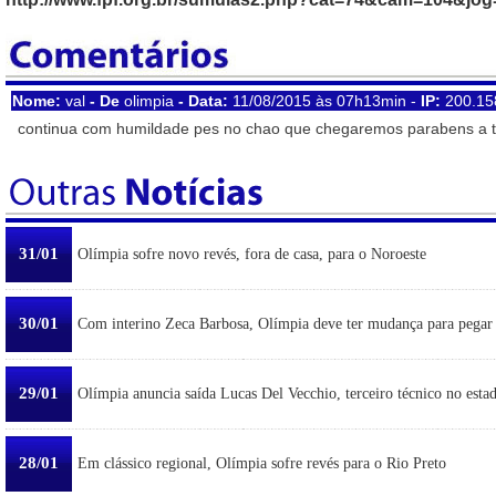
Nome:
val
- De
olimpia
- Data:
11/08/2015 às 07h13min -
IP:
200.15
continua com humildade pes no chao que chegaremos parabens a 
31/01
Olímpia sofre novo revés, fora de casa, para o Noroeste
30/01
Com interino Zeca Barbosa, Olímpia deve ter mudança para pegar
29/01
Olímpia anuncia saída Lucas Del Vecchio, terceiro técnico no esta
28/01
Em clássico regional, Olímpia sofre revés para o Rio Preto