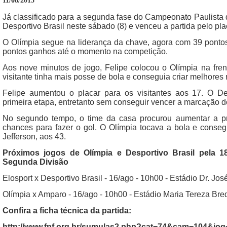
11/08/2015
Já classificado para a segunda fase do Campeonato Paulista 
Desportivo Brasil neste sábado (8) e venceu a partida pelo pla
O Olímpia segue na liderança da chave, agora com 39 pontos
pontos ganhos até o momento na competição.
Aos nove minutos de jogo, Felipe colocou o Olímpia na fren
visitante tinha mais posse de bola e conseguia criar melhore
Felipe aumentou o placar para os visitantes aos 17. O Des
primeira etapa, entretanto sem conseguir vencer a marcação d
No segundo tempo, o time da casa procurou aumentar a p
chances para fazer o gol. O Olímpia tocava a bola e conseg
Jefferson, aos 43.
Próximos jogos de Olímpia e Desportivo Brasil pela 
Segunda Divisão
Elosport x Desportivo Brasil - 16/ago - 10h00 - Estádio Dr. J
Olímpia x Amparo - 16/ago - 10h00 - Estádio Maria Tereza Bre
Confira a ficha técnica da partida:
http://www.fpf.org.br/sumulas2.php?cat=74&cam=104&jo