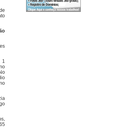
 de
to
ão
ves
, 1
ano
 No
dio
 no
zia
ago
os,
 65