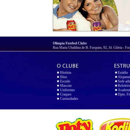
Olímpia Futebol Clube
Rua Maria Ubaldina de B. Furquim, 92, Jd. Glória - Fo
História
Estádio
Hino
Alojame
Escudo
Sede adm
Mascote
Refeitór
Uniformes
Academi
Craques
Dpto. Fi
Curiosidades