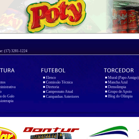
ne: (17) 3281-1224
Elenco
Mural (Papo Amigo)
ntos
Comissão Técnica
Mancha Azul
inistrativa
Diretoria
Demolimpia
io
Campeonato Atual
Grupo de Apoio
a do Galo
Blog do Olímpia
Campanhas Anteriores
sioterapia