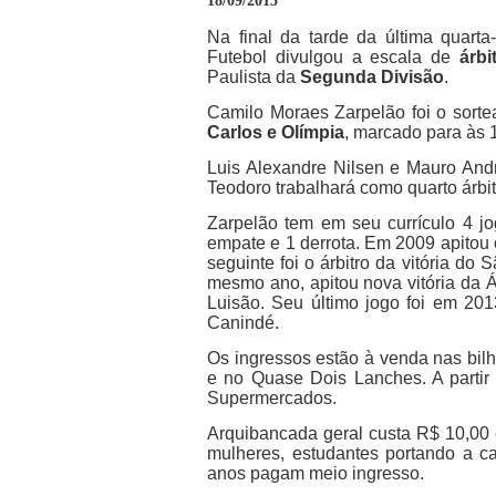
18/09/2015
Na final da tarde da última quart
Futebol divulgou a escala de
árbi
Paulista da
Segunda Divisão
.
Camilo Moraes Zarpelão foi o sorte
Carlos e Olímpia
, marcado para às 1
Luis Alexandre Nilsen e Mauro Andr
Teodoro trabalhará como quarto árbit
Zarpelão tem em seu currículo 4 jo
empate e 1 derrota. Em 2009 apitou 
seguinte foi o árbitro da vitória do
mesmo ano, apitou nova vitória da 
Luisão. Seu último jogo foi em 20
Canindé.
Os ingressos estão à venda nas bilh
e no Quase Dois Lanches. A partir
Supermercados.
Arquibancada geral custa R$ 10,00 
mulheres, estudantes portando a ca
anos pagam meio ingresso.