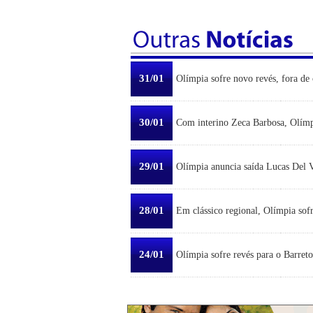
31/01
Olímpia sofre novo revés, fora de 
30/01
Com interino Zeca Barbosa, Olímp
29/01
Olímpia anuncia saída Lucas Del Ve
28/01
Em clássico regional, Olímpia sofr
24/01
Olímpia sofre revés para o Barreto