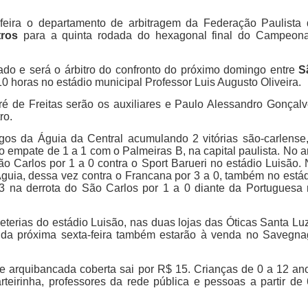
a-feira o departamento de arbitragem da Federação Paulista
tros
para a quinta rodada do hexagonal final do Campeona
ado e será o árbitro do confronto do próximo domingo entre
S
0 horas no estádio municipal Professor Luis Augusto Oliveira.
é de Freitas serão os auxiliares e Paulo Alessandro Gonçal
ro.
gos da Águia da Central acumulando 2 vitórias são-carlense
o empate de 1 a 1 com o Palmeiras B, na capital paulista. No 
 São Carlos por 1 a 0 contra o Sport Barueri no estádio Luisão.
Águia, dessa vez contra o Francana por 3 a 0, também no está
13 na derrota do São Carlos por 1 a 0 diante da Portuguesa
eterias do estádio Luisão, nas duas lojas das Óticas Santa Lu
 da próxima sexta-feira também estarão à venda no Savegn
e arquibancada coberta sai por R$ 15. Crianças de 0 a 12 an
rteirinha, professores da rede pública e pessoas a partir de