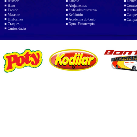
História
Estádio
Elenco
Hino
Alojamentos
Comiss
Escudo
Sede administrativa
Diretor
Mascote
Refeitório
Campeo
Uniformes
Academia do Galo
Campan
Craques
Dpto. Fisioterapia
Curiosidades