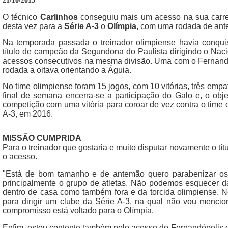
21/10/2015
O técnico
Carlinhos
conseguiu mais um acesso na sua carrei
desta vez para a
Série A-3
o
Olímpia
, com uma rodada de ant
Na temporada passada o treinador olimpiense havia conqu
título de campeão da Segundona do Paulista dirigindo o Naci
acessos consecutivos na mesma divisão. Uma com o Fernandó
rodada a oitava orientando a Águia.
No time olimpiense foram 15 jogos, com 10 vitórias, três emp
final de semana encerra-se a participação do Galo e, o obje
competição com uma vitória para coroar de vez contra o time d
A-3, em 2016.
MISSÃO CUMPRIDA
Para o treinador que gostaria e muito disputar novamente o tí
o acesso.
"Está de bom tamanho e de antemão quero parabenizar o
principalmente o grupo de atletas. Não podemos esquecer d
dentro de casa como também fora e da torcida olimpiense. No
para dirigir um clube da Série A-3, na qual não vou menc
compromisso está voltado para o Olímpia.
Enfim, estou contente também pelo acesso do Fernandópolis 