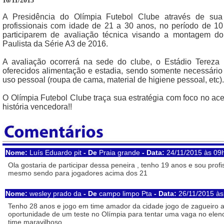
16/11/2015
A Presidência do Olímpia Futebol Clube através de sua 
profissionais com idade de 21 a 30 anos, no período de 1
participarem de avaliação técnica visando a montagem d
Paulista da Série A3 de 2016.
A avaliação ocorrerá na sede do clube, o Estádio Tereza 
oferecidos alimentação e estadia, sendo somente necessário
uso pessoal (roupa de cama, material de higiene pessoal, etc).
O Olímpia Futebol Clube traça sua estratégia com foco no ace
história vencedora!!
Nome:
Luís Eduardo pit
- De
Praia grande
- Data:
24/11/2015 às 09
Ola gostaria de participar dessa peneira , tenho 19 anos e sou profi
mesmo sendo para jogadores acima dos 21
Nome:
wesley prado da
- De
campo limpo Pta
- Data:
26/11/2015 à
Tenho 28 anos e jogo em time amador da cidade jogo de zagueiro al
oportunidade de um teste no Olímpia para tentar uma vaga no elenc
time maravilhoso