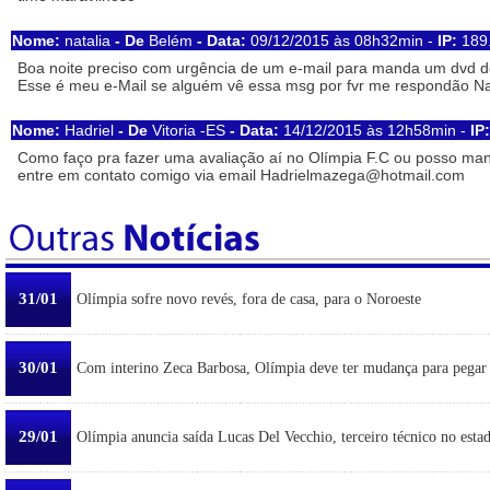
Nome:
natalia
- De
Belém
- Data:
09/12/2015 às 08h32min -
IP:
189.
Boa noite preciso com urgência de um e-mail para manda um dvd d
Esse é meu e-Mail se alguém vê essa msg por fvr me respondão
Na
Nome:
Hadriel
- De
Vitoria -ES
- Data:
14/12/2015 às 12h58min -
IP:
Como faço pra fazer uma avaliação aí no Olímpia F.C ou posso man
entre em contato comigo via email
Hadrielmazega@hotmail.com
31/01
Olímpia sofre novo revés, fora de casa, para o Noroeste
30/01
Com interino Zeca Barbosa, Olímpia deve ter mudança para pegar
29/01
Olímpia anuncia saída Lucas Del Vecchio, terceiro técnico no esta