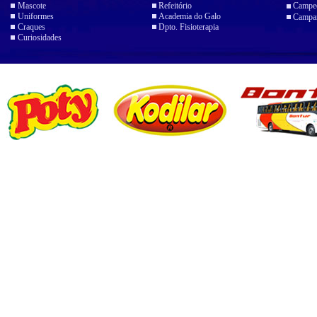
Mascote
Refeitório
Campeo
Uniformes
Academia do Galo
Campan
Craques
Dpto. Fisioterapia
Curiosidades