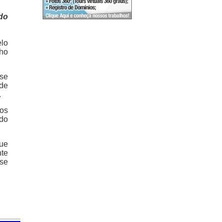
do
lo
nho
 se
 de
.
dos
rdo
que
nte
ase