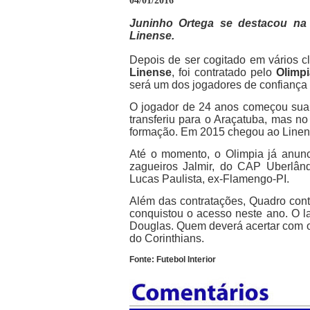
04/01/2016
Juninho Ortega se destacou na
Linense.
Depois de ser cogitado em vários 
Linense
, foi contratado pelo
Olimpi
será um dos jogadores de confiança
O jogador de 24 anos começou sua c
transferiu para o Araçatuba, mas n
formação. Em 2015 chegou ao Linens
Até o momento, o Olimpia já anunc
zagueiros Jalmir, do CAP Uberlândi
Lucas Paulista, ex-Flamengo-PI.
Além das contratações, Quadro con
conquistou o acesso neste ano. O la
Douglas. Quem deverá acertar com o 
do Corinthians.
Fonte: Futebol Interior