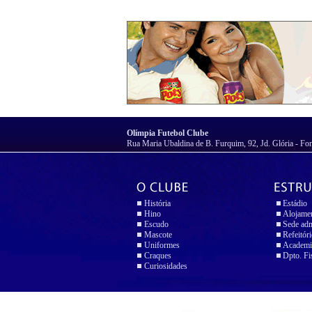
Olímpia Futebol Clube
Rua Maria Ubaldina de B. Furquim, 92, Jd. Glória - Fo
História
Estádio
Hino
Alojame
Escudo
Sede adm
Mascote
Refeitór
Uniformes
Academi
Craques
Dpto. Fi
Curiosidades