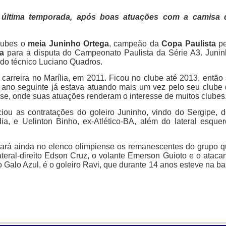
 última temporada, após boas atuações com a camisa 
clubes o
meia Juninho Ortega
, campeão da
Copa Paulista
pe
a
para a disputa do Campeonato Paulista da Série A3. Juni
 do técnico Luciano Quadros.
arreira no Marília, em 2011. Ficou no clube até 2013, então
o ano seguinte já estava atuando mais um vez pelo seu clube
e, onde suas atuações renderam o interesse de muitos clubes
iou as contratações do goleiro Juninho, vindo do Sergipe, 
a, e Uelinton Binho, ex-Atlético-BA, além do lateral esque
tará ainda no elenco olimpiense os remanescentes do grupo 
teral-direito Edson Cruz, o volante Emerson Guioto e o ataca
Galo Azul, é o goleiro Ravi, que durante 14 anos esteve na b