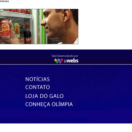
tícias
Site Desenvolvido por