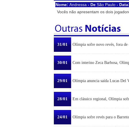
Nome:
Andressa
- De
São Paulo
- Data
Vocês não apresentam os dois jogador
31/01
Olímpia sofre novo revés, fora de 
30/01
Com interino Zeca Barbosa, Olímp
29/01
Olímpia anuncia saída Lucas Del Ve
28/01
Em clássico regional, Olímpia sofr
24/01
Olímpia sofre revés para o Barreto