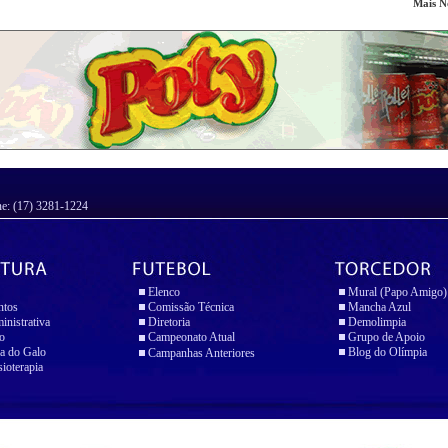
Mais No
ne: (17) 3281-1224
Elenco
Mural (Papo Amigo)
ntos
Comissão Técnica
Mancha Azul
inistrativa
Diretoria
Demolimpia
io
Campeonato Atual
Grupo de Apoio
a do Galo
Blog do Olímpia
Campanhas Anteriores
sioterapia