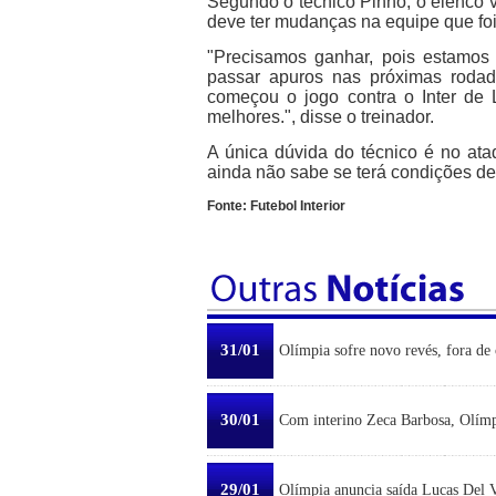
Segundo o técnico Pinho, o elenco vi
deve ter mudanças na equipe que foi 
"Precisamos ganhar, pois estamos
passar apuros nas próximas roda
começou o jogo contra o Inter de 
melhores.", disse o treinador.
A única dúvida do técnico é no ata
ainda não sabe se terá condições de 
Fonte: Futebol Interior
31/01
Olímpia sofre novo revés, fora de 
30/01
Com interino Zeca Barbosa, Olímp
29/01
Olímpia anuncia saída Lucas Del Ve