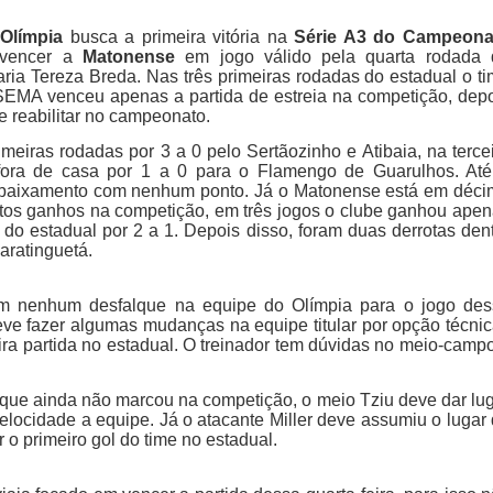
o
Olímpia
busca a primeira vitória na
Série A3 do Campeona
 vencer a
Matonense
em jogo válido pela quarta rodada 
ria Tereza Breda. Nas três primeiras rodadas do estadual o t
 SEMA venceu apenas a partida de estreia na competição, dep
e reabilitar no campeonato.
meiras rodadas por 3 a 0 pelo Sertãozinho e Atibaia, na terce
ora de casa por 1 a 0 para o Flamengo de Guarulhos. Até
ebaixamento com nenhum ponto. Já o Matonense está em déc
tos ganhos na competição, em três jogos o clube ganhou ape
do estadual por 2 a 1. Depois disso, foram duas derrotas den
aratinguetá.
m nenhum desfalque na equipe do Olímpia para o jogo des
eve fazer algumas mudanças na equipe titular por opção técni
ira partida no estadual. O treinador tem dúvidas no meio-camp
e que ainda não marcou na competição, o meio Tziu deve dar lu
locidade a equipe. Já o atacante Miller deve assumiu o lugar
o primeiro gol do time no estadual.