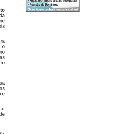
to
da
ime
ois
ira
 o
imo
nas
tro
sa
cas
o e
gar
 de