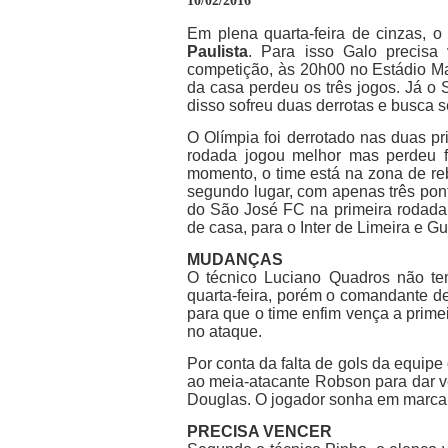
10/02/2016
Em plena quarta-feira de cinzas, 
Paulista
. Para isso Galo precisa
competição, às 20h00 no Estádio Ma
da casa perdeu os três jogos. Já o
disso sofreu duas derrotas e busca s
O Olímpia foi derrotado nas duas pri
rodada jogou melhor mas perdeu f
momento, o time está na zona de r
segundo lugar, com apenas três pon
do São José FC na primeira rodada 
de casa, para o Inter de Limeira e Gu
MUDANÇAS
O técnico Luciano Quadros não te
quarta-feira, porém o comandante d
para que o time enfim vença a prime
no ataque.
Por conta da falta de gols da equip
ao meia-atacante Robson para dar ve
Douglas. O jogador sonha em marcar 
PRECISA VENCER