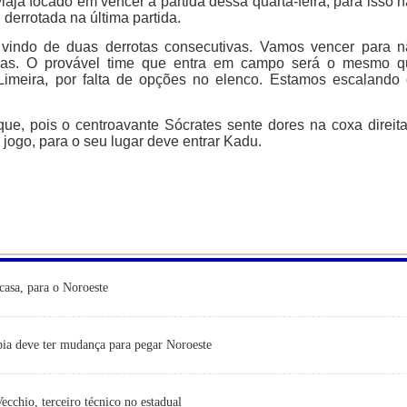
aja focado em vencer a partida dessa quarta-feira, para isso 
derrotada na última partida.
 vindo de duas derrotas consecutivas. Vamos vencer para 
das. O provável time que entra em campo será o mesmo q
Limeira, por falta de opções no elenco. Estamos escalando
que, pois o centroavante Sócrates sente dores na coxa direit
jogo, para o seu lugar deve entrar Kadu.
casa, para o Noroeste
ia deve ter mudança para pegar Noroeste
cchio, terceiro técnico no estadual