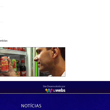
tícias
Site Desenvolvido por