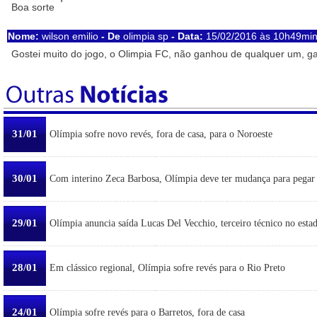
Boa sorte
Nome:
wilson emilio
- De
olimpia sp
- Data:
15/02/2016 às 10h49min
Gostei muito do jogo, o Olimpia FC, não ganhou de qualquer um, g
31/01
Olímpia sofre novo revés, fora de casa, para o Noroeste
30/01
Com interino Zeca Barbosa, Olímpia deve ter mudança para pegar
29/01
Olímpia anuncia saída Lucas Del Vecchio, terceiro técnico no esta
28/01
Em clássico regional, Olímpia sofre revés para o Rio Preto
24/01
Olímpia sofre revés para o Barretos, fora de casa