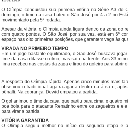
15/02/2016
O Olímpia conquistou sua primeira vitória na Série A3 do
domingo, o time da casa bateu o São José por 4 a 2 no Está
movimentado pela 5ª rodada.
Apesar da vitória, o Olímpia ainda figura dentro da zona do
com quatro pontos. O São José, por sua vez, está em 6º co
espaço nas oito primeiras posições, que garantem vaga às quar
VIRADA NO PRIMEIRO TEMPO
Em um jogo bastante equilibrado, o São José buscava jogar 
time da casa ditasse o ritmo, mas saiu na frente. Aos 33 min
lima recebeu nas costas da zaga e tirou do goleiro para abrir o
A resposta do Olímpia rápida. Apenas cinco minutos mais tar
observou o tradicional agarra-agarra dentro da área e, apó
pênalti. Na cobrança, Dewid empatou a partida.
O gol animou o time da casa, que partiu para cima, e quatro m
boa bola para o atacante Renatinho entre os zagueiros e ele
para virar a partida.
VITÓRIA GARANTIDA
O Olímpia seguiu melhor no início da segunda etapa e 