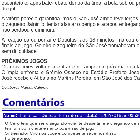
escanteio e, após bate-rebate dentro da área, a bola sobrou p
do gol.
A vitória parecia garantida, mas o São José ainda teve forças
o zagueiro Jalnir foi tentar afastar o perigo e acabou entrega
não perdoou e diminuiu.
A reação parou por aí e Douglas, aos 18 minutos, marcou o
finais ao jogo. Goleiro e zagueiro do São José tromabaram a
sem dificuldade.
PRÓXIMOS JOGOS
Os dois times voltam a entrar em campo na próxima quarta-
Olímpia enfrenta o Grêmio Osasco no Estádio Prefeito José 
José recebe o Atibaia no Martins Pereira, em São José dos C
Colaborou Marcos Caliente
Nome:
Bragança
- De
São Bernardo do
- Data:
15/02/2016 às 09h3
O Célio tem que ser o segundo volante desse time e chegando de s
tem um bom chute e muito boa visão de jogo
Sr treinador Ciro rios você e competente sabemos disso
Forte abraço