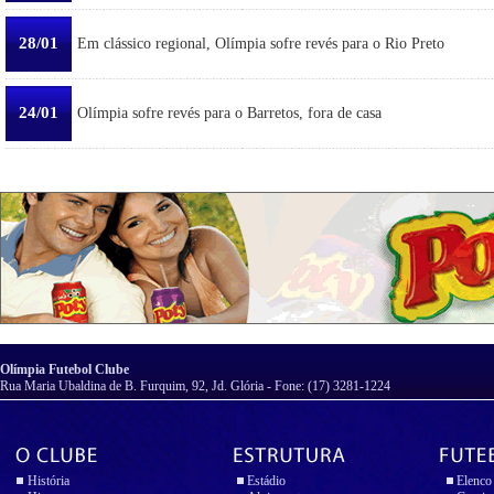
28/01
Em clássico regional, Olímpia sofre revés para o Rio Preto
24/01
Olímpia sofre revés para o Barretos, fora de casa
Olímpia Futebol Clube
Rua Maria Ubaldina de B. Furquim, 92, Jd. Glória - Fone: (17) 3281-1224
História
Estádio
Elenco