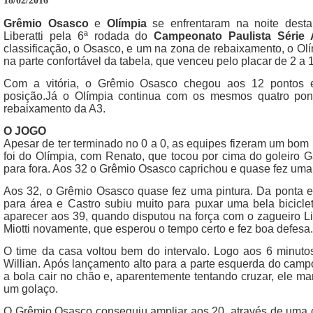
18/02/2016
Grêmio Osasco
e
Olímpia
se enfrentaram na noite desta 
Liberatti pela 6ª rodada do
Campeonato Paulista Série 
classificação, o Osasco, e um na zona de rebaixamento, o Ol
na parte confortável da tabela, que venceu pelo placar de 2 a 1
Com a vitória, o Grêmio Osasco chegou aos 12 pontos e
posição.Já o Olímpia continua com os mesmos quatro pon
rebaixamento da A3.
O JOGO
Apesar de ter terminado no 0 a 0, as equipes fizeram um bom
foi do Olímpia, com Renato, que tocou por cima do goleiro Ga
para fora. Aos 32 o Grêmio Osasco caprichou e quase fez uma 
Aos 32, o Grêmio Osasco quase fez uma pintura. Da ponta e
para área e Castro subiu muito para puxar uma bela biciclet
aparecer aos 39, quando disputou na força com o zagueiro L
Miotti novamente, que esperou o tempo certo e fez boa defesa.
O time da casa voltou bem do intervalo. Logo aos 6 minuto
Willian. Após lançamento alto para a parte esquerda do camp
a bola cair no chão e, aparentemente tentando cruzar, ele m
um golaço.
O Grêmio Osasco conseguiu ampliar aos 20, através de uma co