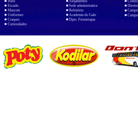
Hino
Alojamentos
Comiss
Escudo
Sede administrativa
Diretor
Mascote
Refeitório
Campeo
Uniformes
Academia do Galo
Campan
Craques
Dpto. Fisioterapia
Curiosidades