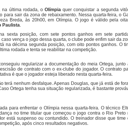
a na última rodada, o
Olímpia
quer conquistar a segunda vitó
o para sair da zona de rebaixamento. Nessa quarta-feira, o G
reza Breda, às 20h00, em Olímpia. O jogo é válido pela oit
 Paulista
.
a sexta posição, com sete pontos ganhos em sete partida
caso vença o jogo dessa quarta, o clube pode enfim sair da z
stá na décima segunda posição, com oito pontos ganhos. O t
ltima rodada e tenta se reabilitar na competição.
nseguiu regularizar a documentação do meia Ortega, junto
escisão de contrato com o ex-clube do jogador. O contrato p
ctativa é que o jogador esteja liberado nesta quarta-feira.
não terá nenhum desfalque. Apenas Douglas, que já está de for
Caso Ortega tenha sua situação regularizada, é bastante prová
ada para enfrentar o Olímpia nessa quarta-feira. O técnico El
nça no time titular que começou o jogo contra o Rio Preto
or está suspenso ou contundido. O treinador disse que time
competição, após cinco resultados negativos.