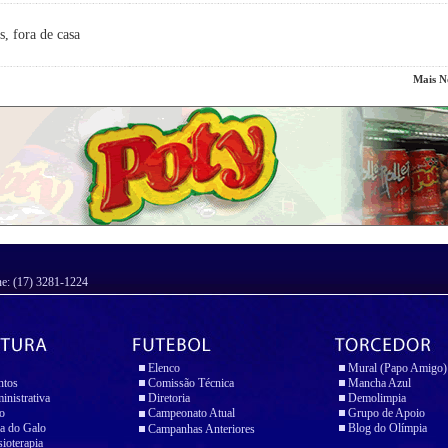
s, fora de casa
Mais No
ne: (17) 3281-1224
Elenco
Mural (Papo Amigo)
ntos
Comissão Técnica
Mancha Azul
inistrativa
Diretoria
Demolimpia
io
Campeonato Atual
Grupo de Apoio
a do Galo
Blog do Olímpia
Campanhas Anteriores
sioterapia