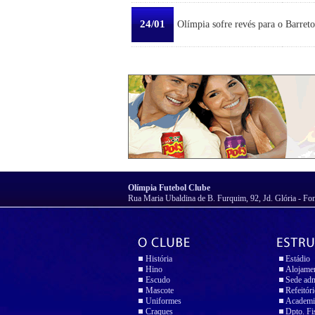
24/01
Olímpia sofre revés para o Barreto
Olímpia Futebol Clube
Rua Maria Ubaldina de B. Furquim, 92, Jd. Glória - Fo
História
Estádio
Hino
Alojame
Escudo
Sede adm
Mascote
Refeitór
Uniformes
Academi
Craques
Dpto. Fi