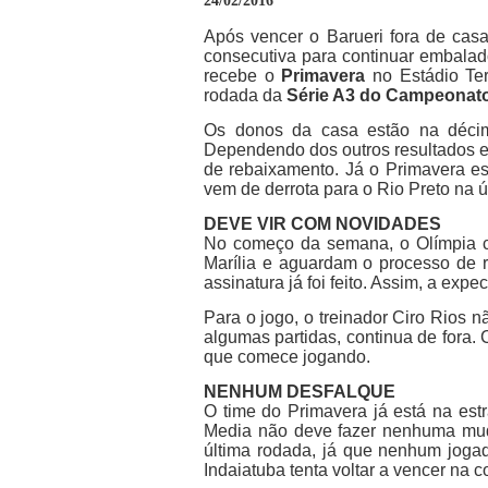
24/02/2016
Após vencer o Barueri fora de cas
consecutiva para continuar embalad
recebe o
Primavera
no Estádio Te
rodada da
Série A3 do Campeonato
Os donos da casa estão na décim
Dependendo dos outros resultados e 
de rebaixamento. Já o Primavera e
vem de derrota para o Rio Preto na ú
DEVE VIR COM NOVIDADES
No começo da semana, o Olímpia co
Marília e aguardam o processo de r
assinatura já foi feito. Assim, a expe
Para o jogo, o treinador Ciro Rios 
algumas partidas, continua de fora. 
que comece jogando.
NENHUM DESFALQUE
O time do Primavera já está na estr
Media não deve fazer nenhuma muda
última rodada, já que nenhum jogad
Indaiatuba tenta voltar a vencer na 