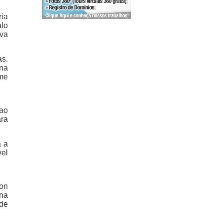
ria
alo
ava
s.
ona
ime
 ao
ara
a a
vel
ton
 na
 de