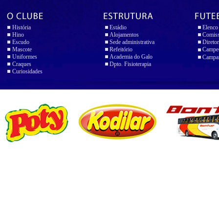
História
Estádio
Elenco
Hino
Alojamentos
Comiss
Escudo
Sede administrativa
Diretor
Mascote
Refeitório
Campeo
Uniformes
Academia do Galo
Campan
Craques
Dpto. Fisioterapia
Curiosidades