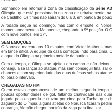
29/02/2016
Sonhando em retornar à zona de classificação da
Série A3
Olímpia
, que está pressionado na zona de rebaixamento, na 
de Castilho. Os times não saíram do 0 a 0, em partida de po
A rodada segue no domingo, mas com o empate, o Noroes
momentaneamente a Matonense, chegando à 9ª posição. O Ol
com nove pontos, em 17º.
SEM EMOÇÕES
O Norusca marcou aos 10 minutos, com Victor Matheus, mas
em lance difícil. A equipe da casa começou indo para cima.
ataque do Olímpia na primeira metade da partida.
Com o tempo, o Olímpia se ajeitou em campo e não deixou 
conseguia se lançar ao ataque, mas sem conseguir finalizar 
chances e com superioridade das duas defesas sob os ataques 
foi para o intervalo.
CHEGADAS NO FIM
Quem estava esperançoso de um melhor segundo tempo se
poucas oportunidades de gol, faltando criatividade das dua
jogada pela esquerda e cruzou por cima para Tucha, que ch
zagueiro do Olímpia, alguns atletas do Norusca ficaram pedind
cobrança, Alemão chegou por trás da zaga para finalizar.