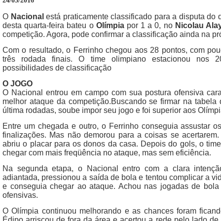
24/03/2016
O
Nacional
está praticamente classificado para a disputa do 
desta quarta-feira bateu o
Olímpia
por 1 a 0, no
Nicolau Ala
competição. Agora, pode confirmar a classificação ainda na p
Com o resultado, o Ferrinho chegou aos 28 pontos, com po
três rodada finais. O time olimpiano estacionou nos 
possibilidades de classificação
O JOGO
O Nacional entrou em campo com sua postura ofensiva carac
melhor ataque da competição.Buscando se firmar na tabela 
última rodadas, soube impor seu jogo e foi superior aos Olímpi
Entre um chegada e outro, o Ferrinho conseguia assustar o
finalizações. Mas não demorou para a coisas se acertarem. 
abriu o placar para os donos da casa. Depois do gols, o ti
chegar com mais freqüência no ataque, mas sem eficiência.
Na segunda etapa, o Nacional entro com a clara intenç
adiantada, pressionou a saída de bola e tentou complicar a vi
e conseguia chegar ao ataque. Achou nas jogadas de bola 
ofensivas.
O Olímpia continuou melhorando e as chances foram ficand
Édipo arriscou de fora da área e acertou a rede pelo lado de 