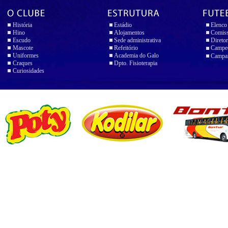
História
Estádio
Elenco
Hino
Alojamentos
Comiss
Escudo
Sede administrativa
Diretor
Mascote
Refeitório
Campeo
Uniformes
Academia do Galo
Campan
Craques
Dpto. Fisioterapia
Curiosidades