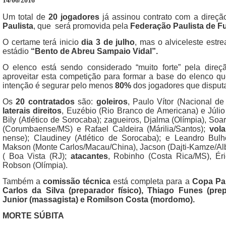
14/06/2016
Um total de
20 jogadores
já assinou contrato com a direç
Paulista
, que será promovida pela
Federação Paulista de F
O certame terá inicio
dia 3 de julho
, mas o alviceleste estr
estádio
“Bento de Abreu Sampaio Vidal”.
O elenco está sendo considerado “muito forte” pela direç
aproveitar esta competição para formar a base do elenco qu
intenção é segurar pelo menos
80%
dos jogadores que disput
Os
20 contratados
são:
goleiros
, Paulo Vítor (Nacional d
laterais direitos
, Euzébio (Rio Branco de Americana) e Júli
Bily (Atlético de Sorocaba); zagueiros, Djalma (Olímpia), So
(Corum­baense/MS) e Rafael Caldeira (Márilia/Santos);
vola
nense); Cla­udiney (Atlético de So­ro­caba); e Leandro Bu
Makson (Monte Carlos/Macau/China), Jacson (Dajti-Kamze/Alb
( Boa Vista (RJ);
atacantes
, Robinho (Costa Rica/MS), Ér
Robson (Olímpia).
Também a
comissão técnica
está completa para a
Copa Pau
Car­los da Silva (prepa­ra­dor físico), Thiago Funes (pre­
Junior (massagista) e Romilson Costa (mordo­mo).
MORTE SÚBITA