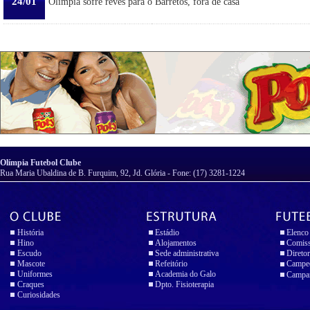
24/01
Olímpia sofre revés para o Barretos, fora de casa
Olímpia Futebol Clube
Rua Maria Ubaldina de B. Furquim, 92, Jd. Glória - Fone: (17) 3281-1224
História
Estádio
Elenco
Hino
Alojamentos
Comiss
Escudo
Sede administrativa
Diretor
Mascote
Refeitório
Campeo
Uniformes
Academia do Galo
Campan
Craques
Dpto. Fisioterapia
Curiosidades