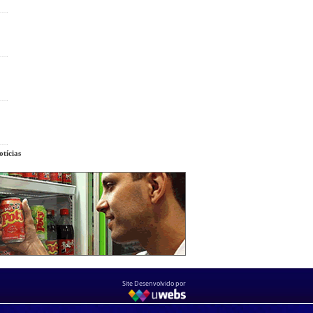
tícias
Site Desenvolvido por