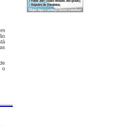
 em
tão
stá
as
 de
a o