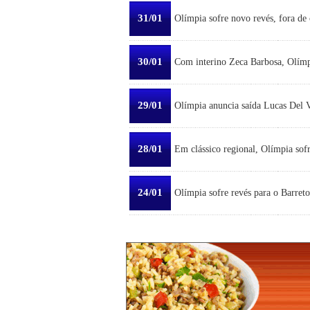
31/01
Olímpia sofre novo revés, fora de 
30/01
Com interino Zeca Barbosa, Olímp
29/01
Olímpia anuncia saída Lucas Del Ve
28/01
Em clássico regional, Olímpia sofr
24/01
Olímpia sofre revés para o Barreto