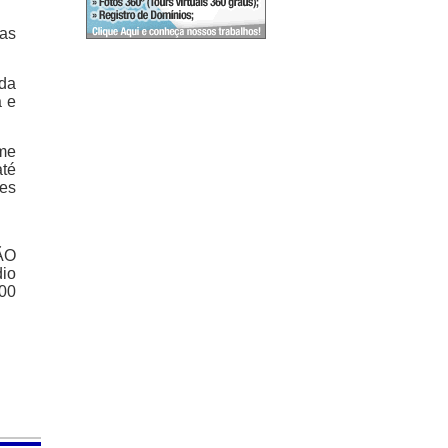
as
 da
a e
ime
até
es
ÇÃO
dio
500