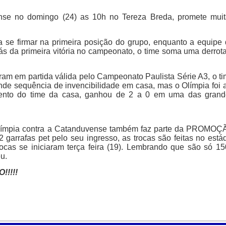
nse no domingo (24) as 10h no Tereza Breda, promete muit
a se firmar na primeira posição do grupo, enquanto a equipe
s da primeira vitória no campeonato, o time soma uma derrot
aram em partida válida pelo Campeonato Paulista Série A3, o t
e sequência de invencibilidade em casa, mas o Olímpia foi 
ento do time da casa, ganhou de 2 a 0 em uma das grand
 Olímpia contra a Catanduvense também faz parte da PROMO
afas pet pelo seu ingresso, as trocas são feitas no está
ocas se iniciaram terça feira (19). Lembrando que são só 1
u.
!!!!