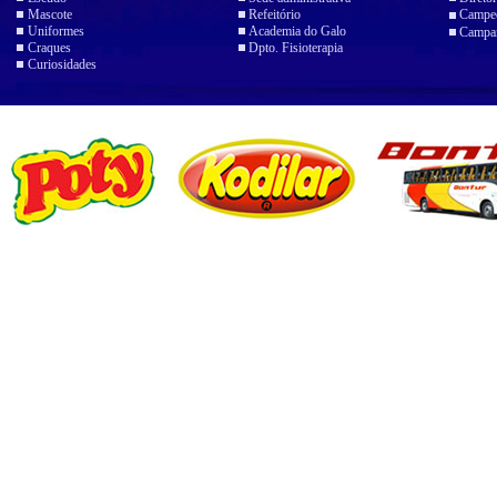
Mascote
Refeitório
Campeo
Uniformes
Academia do Galo
Campan
Craques
Dpto. Fisioterapia
Curiosidades