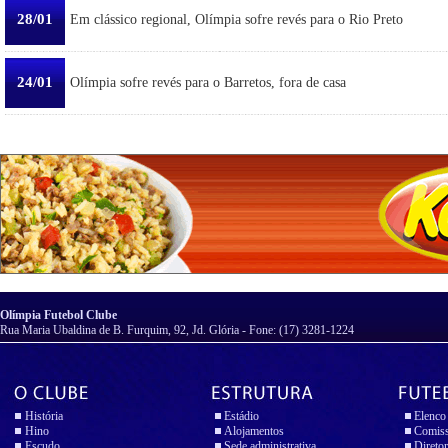
28/01
Em clássico regional, Olímpia sofre revés para o Rio Preto
24/01
Olímpia sofre revés para o Barretos, fora de casa
Olímpia Futebol Clube
Rua Maria Ubaldina de B. Furquim, 92, Jd. Glória - Fone: (17) 3281-1224
História
Estádio
Elenco
Hino
Alojamentos
Comiss
Escudo
Sede administrativa
Diretor