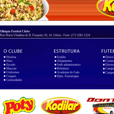
Olímpia Futebol Clube
Rua Maria Ubaldina de B. Furquim, 92, Jd. Glória - Fone: (17) 3281-1224
História
Estádio
Elenco
Hino
Alojamentos
Comiss
Escudo
Sede administrativa
Diretor
Mascote
Refeitório
Campeo
Uniformes
Academia do Galo
Campan
Craques
Dpto. Fisioterapia
Curiosidades