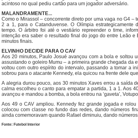
acintoso no qual pediu cartão para um jogador adversário.
MALANDRAMENTE...
Como o Mirassol – concorrente direto por uma vaga no G4 – t
2 a 1, para o Catanduvense. O Olímpia estrategicamente 
tempo. O árbitro foi até o vestiário repreender o time, inf
intenção era saber o resultado final do jogo do entre Leão e 
minutos finais.
ELVINHO DECIDE PARA O CAV
Aos 20 minutos, Paulo Josué avançou com a bola e soltou um
assustando o goleiro Mumu – a primeira grande chegada da 
voltou com outro espírito do intervalo, passando a tomar a in
sobrou para o atacante Kennedy, ela quicou na frente dele qu
A alegria durou pouco, aos 30 minutos Xaves errou a saída d
calma escolheu o canto para empatar a partida, 1 a 1. Aos 4
avançou e mandou a bomba, a bola entrou na ‘gaveta’, Votupor
Aos 49 o CAV ampliou. Kennedy fez grande jogada e rolou 
colocou com classe no fundo das redes, dando números fina
ainda comemoravam quando Rafael diminuiu, dando números fin
Fonte: Futebol Interior