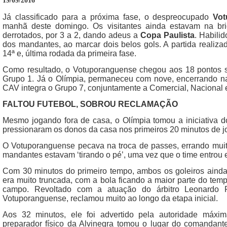
19/09/2016
Já classificado para a próxima fase, o despreocupado
Vot
manhã deste domingo. Os visitantes ainda estavam na br
derrotados, por 3 a 2, dando adeus a
Copa Paulista
. Habilid
dos mandantes, ao marcar dois belos gols. A partida realizad
14ª e, última rodada da primeira fase.
Como resultado, o Votuporanguense chegou aos 18 pontos
Grupo 1. Já o Olímpia, permaneceu com nove, encerrando na
CAV integra o Grupo 7, conjuntamente a Comercial, Nacional e
FALTOU FUTEBOL, SOBROU RECLAMAÇÃO
Mesmo jogando fora de casa, o Olímpia tomou a iniciativa d
pressionaram os donos da casa nos primeiros 20 minutos de j
O Votuporanguense pecava na troca de passes, errando mui
mandantes estavam ‘tirando o pé’, uma vez que o time entrou 
Com 30 minutos do primeiro tempo, ambos os goleiros ainda 
era muito truncada, com a bola ficando a maior parte do te
campo. Revoltado com a atuação do árbitro Leonardo Fe
Votuporanguense, reclamou muito ao longo da etapa inicial.
Aos 32 minutos, ele foi advertido pela autoridade máx
preparador físico da Alvinegra tomou o lugar do comandan