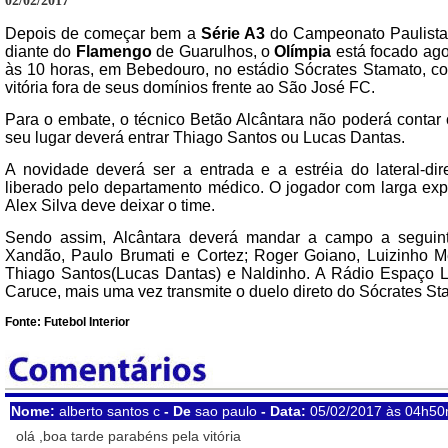
02/02/2017
Depois de começar bem a
Série A3
do Campeonato Paulista,
diante do
Flamengo
de Guarulhos, o
Olímpia
está focado ago
às 10 horas, em Bebedouro, no estádio Sócrates Stamato, c
vitória fora de seus domínios frente ao São José FC.
Para o embate, o técnico Betão Alcântara não poderá contar
seu lugar deverá entrar Thiago Santos ou Lucas Dantas.
A novidade deverá ser a entrada e a estréia do lateral-di
liberado pelo departamento médico. O jogador com larga exp
Alex Silva deve deixar o time.
Sendo assim, Alcântara deverá mandar a campo a seguinte 
Xandão, Paulo Brumati e Cortez; Roger Goiano, Luizinho Mel
Thiago Santos(Lucas Dantas) e Naldinho. A Rádio Espaço L
Caruce, mais uma vez transmite o duelo direto do Sócrates St
Fonte: Futebol Interior
Nome:
alberto santos c
- De
sao paulo
- Data:
05/02/2017 às 04h50
olá ,boa tarde parabéns pela vitória