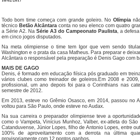
16/02/2017
Todo bom time começa com grande goleiro. No
Olímpia
não
técnico
Betão Alcântara
conta no seu elenco com quatro gra
a Série A2. Na
Série A3 do Campeonato Paulista
, a defes
em cinco jogos disputados.
Na meta olimpiense o time tem Igor que vem sendo titul
Washington e o prata da casa Matheus. Para preparar e deixar
Alcântara o responsável pela preparação é Denis Gago com ba
MAIS DE GAGO
Denis, é formado em educação fiísica pós graduado em trein
vários clubes como treinador de goleiros.Em 2008 e 2009,
profissional, um ano depois foi para o Corinthians nas cat
semestre de 2012.
Em 2013, esteve no Grêmio Osasco, em 2014, passou no A
voltou para São Paulo, onde esteve no Audax.
Na sua carreira o preparador olimpiense teve a oportunidade
como o Vampeta, Vinícius Munhoz, Valber, ex-atleta do São 
Catanduvense, Júnior Lopes, filho de Antonio Lopes, entre ou
100% de aproveitamento com a derrota na última quarta-
provisoriamente com 12 pontos ganhos.