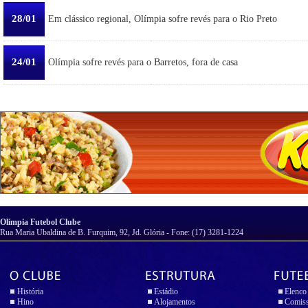
28/01
Em clássico regional, Olímpia sofre revés para o Rio Preto
24/01
Olímpia sofre revés para o Barretos, fora de casa
Olímpia Futebol Clube
Rua Maria Ubaldina de B. Furquim, 92, Jd. Glória - Fone: (17) 3281-1224
História
Estádio
Elenco
Hino
Alojamentos
Comiss