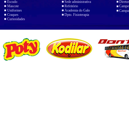
Escudo
Sede administrativa
Diretor
Mascote
Refeitório
Campeo
Uniformes
Academia do Galo
Campan
Craques
Dpto. Fisioterapia
Curiosidades