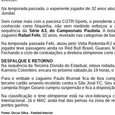
03/03/2017
Na temporada passada, o experiente jogador de 32 anos atuo
Jundiaí.
Sem contar mais com a parceria CGTR-Sports, o presidente 
conhecido como Niquinha, não vem medindo esforços a a
sequência da
Série A3, do Campeonato Paulista
. A bol
zagueiro
Rafael Fefo
, 32 anos, revelado nas categorias de ba
Na temporada passada Fefo, atuou pelo Volta Redonda-RJ e P
jogador teve passagens ainda no Red Bull Brasil, Guarani, M
Fechando o ciclo de contratações a diretoria olimpiense corre 
DESFALQUE E RETORNO
Na sequência da Terceira Divisão do Estadual, oitava rodada
Karmino Colombini, encara no próximo sábado,às 19 horas, o 
Para o embate o zagueiro Paulo Brumati fica de fora cum
terceiro cartão amarelo recebido contra o São José FC. Seu s
campista Roger Goiano cumpriu suspensão e fica a disposiçã
Na classificação o time olimpiense está na vice-liderança 
Internacional. Já o MAC anda mal das pernas na zona de r
pontos ganhos.
Fonte: Oscar Silva - Futebol Interior