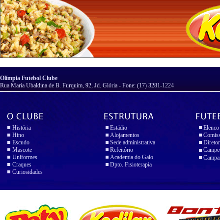
Olímpia Futebol Clube
Rua Maria Ubaldina de B. Furquim, 92, Jd. Glória - Fone: (17) 3281-1224
História
Estádio
Elenco
Hino
Alojamentos
Comiss
Escudo
Sede administrativa
Diretor
Mascote
Refeitório
Campeo
Uniformes
Academia do Galo
Campan
Craques
Dpto. Fisioterapia
Curiosidades