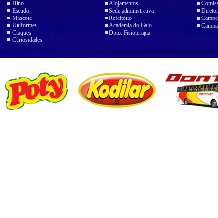
Hino
Alojamentos
Comiss
Escudo
Sede administrativa
Diretor
Mascote
Refeitório
Campeo
Uniformes
Academia do Galo
Campan
Craques
Dpto. Fisioterapia
Curiosidades