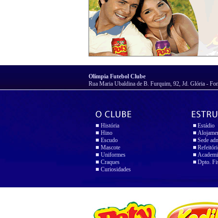
Olímpia Futebol Clube
Rua Maria Ubaldina de B. Furquim, 92, Jd. Glória - Fo
História
Estádio
Hino
Alojame
Escudo
Sede adm
Mascote
Refeitór
Uniformes
Academi
Craques
Dpto. Fi
Curiosidades