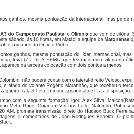
ontos ganhos, mesma pontuação da Internacional, mas perde 
 A3 do Campeonato Paulista
, o
Olímpia
que vem de vitória, 
este sábado, ás 10 horas, em Matão, a equipe da
Matonense
q
 sob o comando do técnico Pinho.
pontos ganhos, mesma pontuação do líder Internacional, mas
meira, leva (7 a 6). A SEMA, que fez mais uma vítima na últ
, aparece na terceira colocação com dois pontos a menos.
Colombini não poderá contar com o lateral-direito Veloso, expu
, e ainda do volante Rogério Maranhão, que recebeu o terce
agueiro Rafael Fefo, cumpriu suspensão e fica a disposição.
ampo com a seguinte formação: Igor; Alex Silva, Malcon(Raf
zinho Melo, Roger Goiano e Vinícius Leite; Naldinho, Robinso
20 AM, promete transmissão direto do Hudson Buck Ferreira
rtagens e comentários de João Rodrigues Ferreira. O plan
Black.