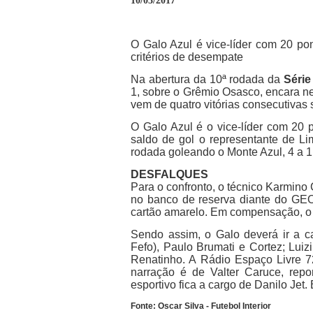
10/03/2017
O Galo Azul é vice-líder com 20 p
critérios de desempate
Na abertura da 10ª rodada da
Série
1, sobre o Grêmio Osasco, encara n
vem de quatro vitórias consecutivas
O Galo Azul é o vice-líder com 20 
saldo de gol o representante de Li
rodada goleando o Monte Azul, 4 a 1
DESFALQUES
Para o confronto, o técnico Karmino 
no banco de reserva diante do GEO
cartão amarelo. Em compensação, o z
Sendo assim, o Galo deverá ir a c
Fefo), Paulo Brumati e Cortez; Lui
Renatinho. A Rádio Espaço Livre 7
narração é de Valter Caruce, repo
esportivo fica a cargo de Danilo Jet. 
Fonte: Oscar Silva - Futebol Interior