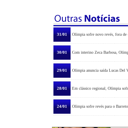
31/01
Olímpia sofre novo revés, fora de 
30/01
Com interino Zeca Barbosa, Olímp
29/01
Olímpia anuncia saída Lucas Del Ve
28/01
Em clássico regional, Olímpia sofr
24/01
Olímpia sofre revés para o Barreto