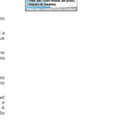
nos
3 a
ue
 no
ima
lso
iro
ael
n e
. A
tão