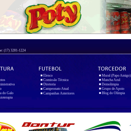
ne: (17) 3281-1224
Elenco
Mural (Papo Amigo)
ntos
Comissão Técnica
Mancha Azul
inistrativa
Diretoria
Demolimpia
io
Campeonato Atual
Grupo de Apoio
a do Galo
Blog do Olímpia
Campanhas Anteriores
sioterapia