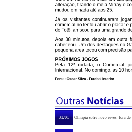
alteração, tirando o meia Mirray e 
mudou em nada até aos 25.
Já os visitantes continuaram joga
comercialino tentou abrir o placar e
de Totô, arriscou para uma grande d
Aos 38 minutos, depois em outra f
cabeceou. Um dos destaques no Gal
pequena área tocou com precisão pa
PRÓXIMOS JOGOS
Pela 12ª rodada, o Comercial j
Internacional. No domingo, às 10 ho
Fonte: Oscar Silva - Futebol Interior
31/01
Olímpia sofre novo revés, fora de 