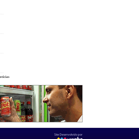
tícias
Site Desenvolvido por