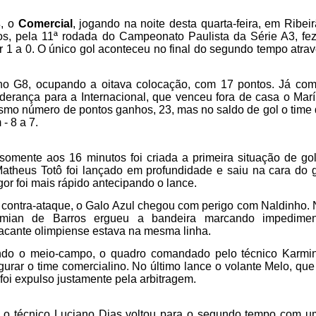
s
, o
Comercial
, jogando na noite desta quarta-feira, em Ribei
os, pela 11ª rodada do Campeonato Paulista da Série A3, fe
r 1 a 0. O único gol aconteceu no final do segundo tempo atra
 no G8, ocupando a oitava colocação, com 17 pontos. Já co
iderança para a Internacional, que venceu fora de casa o Marí
esmo número de pontos ganhos, 23, mas no saldo de gol o time
- 8 a 7.
omente aos 16 minutos foi criada a primeira situação de go
Matheus Totô foi lançado em profundidade e saiu na cara do 
gor foi mais rápido antecipando o lance.
 contra-ataque, o Galo Azul chegou com perigo com Naldinho.
Zamian de Barros ergueu a bandeira marcando impedimen
atacante olimpiense estava na mesma linha.
do o meio-campo, o quadro comandado pelo técnico Karmin
urar o time comercialino. No último lance o volante Melo, que
e foi expulso justamente pela arbitragem.
 técnico Luciano Dias voltou para o segundo tempo com u