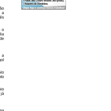
rão
z a
vés
m o
lia
 de
l a
gol
 No
to
io
 já
ma