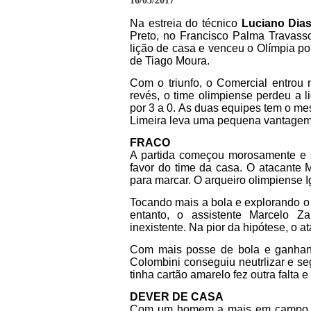
16/03/2017
Na estreia do técnico
Luciano Dia
Preto, no Francisco Palma Travass
lição de casa e venceu o Olímpia po
de Tiago Moura.
Com o triunfo, o Comercial entrou
revés, o time olimpiense perdeu a l
por 3 a 0. As duas equipes tem o m
Limeira leva uma pequena vantagem 
FRACO
A partida começou morosamente e s
favor do time da casa. O atacante 
para marcar. O arqueiro olimpiense I
Tocando mais a bola e explorando o
entanto, o assistente Marcelo 
inexistente. Na pior da hipótese, o 
Com mais posse de bola e ganhan
Colombini conseguiu neutrlizar e seg
tinha cartão amarelo fez outra falta 
DEVER DE CASA
Com um homem a mais em campo, o