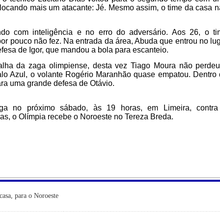
colocando mais um atacante: Jé. Mesmo assim, o time da casa 
ndo com inteligência e no erro do adversário. Aos 26, o t
 por pouco não fez. Na entrada da área, Abuda que entrou no lu
efesa de Igor, que mandou a bola para escanteio.
alha da zaga olimpiense, desta vez Tiago Moura não perde
o Azul, o volante Rogério Maranhão quase empatou. Dentro
ra uma grande defesa de Otávio.
oga no próximo sábado, às 19 horas, em Limeira, contra
ras, o Olímpia recebe o Noroeste no Tereza Breda.
casa, para o Noroeste