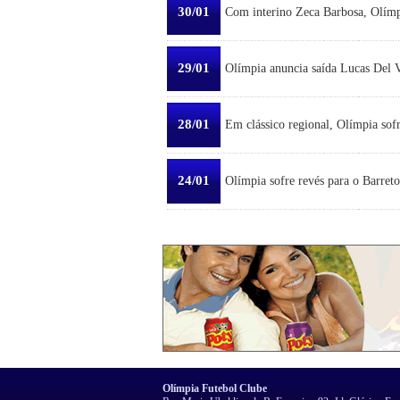
30/01
Com interino Zeca Barbosa, Olímp
29/01
Olímpia anuncia saída Lucas Del Ve
28/01
Em clássico regional, Olímpia sofr
24/01
Olímpia sofre revés para o Barreto
Olímpia Futebol Clube