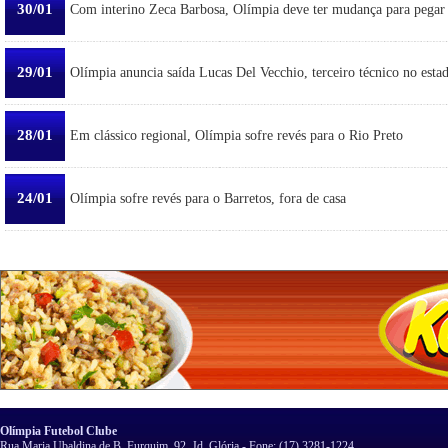
30/01
Com interino Zeca Barbosa, Olímpia deve ter mudança para pegar
29/01
Olímpia anuncia saída Lucas Del Vecchio, terceiro técnico no esta
28/01
Em clássico regional, Olímpia sofre revés para o Rio Preto
24/01
Olímpia sofre revés para o Barretos, fora de casa
Olímpia Futebol Clube
Rua Maria Ubaldina de B. Furquim, 92, Jd. Glória - Fone: (17) 3281-1224