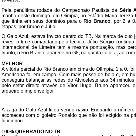
10/04/2017
Pela penúltima rodada do Campeonato Paulista da
Série 
manhã deste domingo, em Olímpia, no estádio Maria Tereza
que tinha em seus domínios para o
Rio Branco
, por 2 a 
etapas, por Bruno e Júlio.
O Galo Azul, estava invicto dentro do TB. Na marca de oito 
réves, o time comandado pelo técnico Júlio Sérgio continua
internacional de Limeira tem a mesma pontuação, mas per
triunfo, o Rio Branco aparece no G8, na quinta colocação com 
MELHOR
A vitória parcial do Rio Branco em cima do Olímpia, 1 a 0, foi
Americana foi em campo. Com mais posse de bola e, em busca
conseguiu balançar as redes do Alviceleste aos 34 minuto
pelo setor direito através de Vitor Hugo, Bruno apareceu
arqueiro olimpiense Igor.
A zaga do Galo Azul ficou vendo navio. Enquanto o número
aconteceu com o goleiro Ronaldo que não foi exigido na pr
funcionou.
100% QUEBRADO NO TB