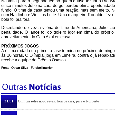
Na volta para o segundo tempo quem quase fez foi o Rio Bra
cinco minutos Júlio na cara do gol perdeu ótima oportunidade
fundo. O time da casa tentou uma reação, mas sem efeito. No
com Naldinho e Vinícius Leite. Uma o arqueiro Ronaldo, fez u
bola foi pra fora.
Decretando de vez a vitória do time de Americana, Julio, 
penalidade. O lance foi do goleiro Igor em cima do próprio
aproveitamento do Galo Azul em casa.
PRÓXIMOS JOGOS
A última rodada da primeira fase termina no próximo doming
ás 10 horas. O Olímpia, joga em Limeira, contra o já rebaix
recebe a equipe do Grêmio Osasco.
Fonte: Oscar Silva - Futebol Interior
31/01
Olímpia sofre novo revés, fora de casa, para o Noroeste