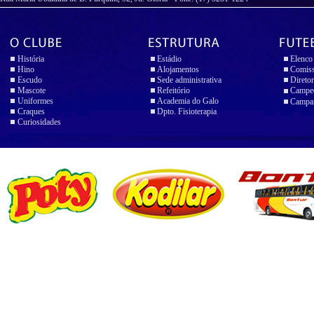
História
Estádio
Elenco
Hino
Alojamentos
Comiss
Escudo
Sede administrativa
Diretor
Mascote
Refeitório
Campeo
Uniformes
Academia do Galo
Campan
Craques
Dpto. Fisioterapia
Curiosidades