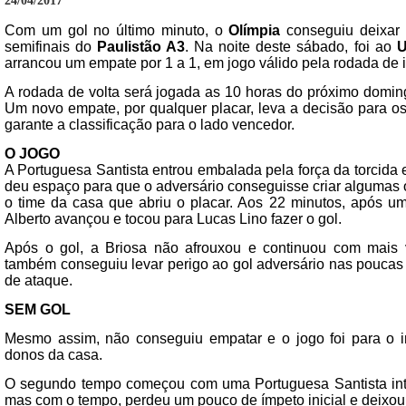
24/04/2017
Com um gol no último minuto, o
Olímpia
conseguiu deixar 
semifinais do
Paulistão A3
. Na noite deste sábado, foi ao
U
arrancou um empate por 1 a 1, em jogo válido pela rodada de i
A rodada de volta será jogada as 10 horas do próximo domin
Um novo empate, por qualquer placar, leva a decisão para os
garante a classificação para o lado vencedor.
O JOGO
A Portuguesa Santista entrou embalada pela força da torcida
deu espaço para que o adversário conseguisse criar algumas 
o time da casa que abriu o placar. Aos 22 minutos, após uma
Alberto avançou e tocou para Lucas Lino fazer o gol.
Após o gol, a Briosa não afrouxou e continuou com mais v
também conseguiu levar perigo ao gol adversário nas pouca
de ataque.
SEM GOL
Mesmo assim, não conseguiu empatar e o jogo foi para o in
donos da casa.
O segundo tempo começou com uma Portuguesa Santista int
mas com o tempo, perdeu um pouco de ímpeto inicial e deixou 