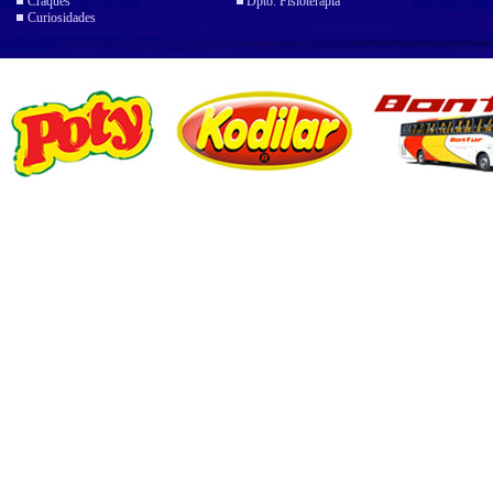
Craques
Dpto. Fisioterapia
Curiosidades