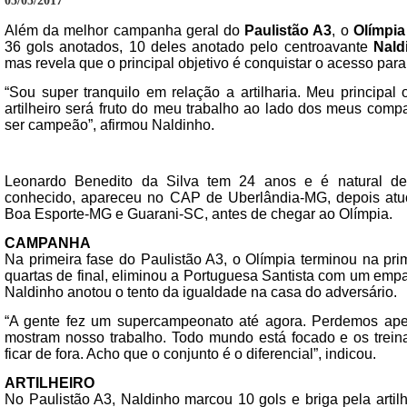
05/05/2017
Além da melhor campanha geral do
Paulistão A3
, o
Olímpi
36 gols anotados, 10 deles anotado pelo centroavante
Nald
mas revela que o principal objetivo é conquistar o acesso para
“Sou super tranquilo em relação a artilharia. Meu principal
artilheiro será fruto do meu trabalho ao lado dos meus com
ser campeão”, afirmou Naldinho.
Leonardo Benedito da Silva tem 24 anos e é natural de
conhecido, apareceu no CAP de Uberlândia-MG, depois atu
Boa Esporte-MG e Guarani-SC, antes de chegar ao Olímpia.
CAMPANHA
Na primeira fase do Paulistão A3, o Olímpia terminou na pr
quartas de final, eliminou a Portuguesa Santista com um emp
Naldinho anotou o tento da igualdade na casa do adversário.
“A gente fez um supercampeonato até agora. Perdemos ap
mostram nosso trabalho. Todo mundo está focado e os trei
ficar de fora. Acho que o conjunto é o diferencial”, indicou.
ARTILHEIRO
No Paulistão A3, Naldinho marcou 10 gols e briga pela artil