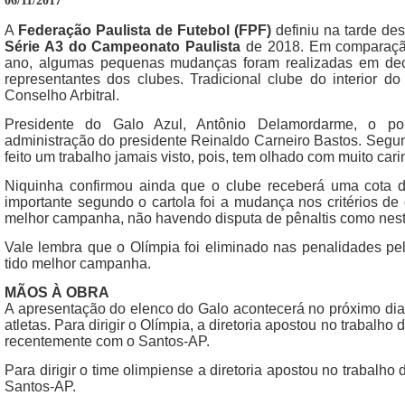
06/11/2017
A
Federação Paulista de Futebol (FPF)
definiu na tarde des
Série A3 do Campeonato Paulista
de 2018. Em comparação
ano, algumas pequenas mudanças foram realizadas em dec
representantes dos clubes. Tradicional clube do interior d
Conselho Arbitral.
Presidente do Galo Azul, Antônio Delamordarme, o popu
administração do presidente Reinaldo Carneiro Bastos. Segun
feito um trabalho jamais visto, pois, tem olhado com muito cari
Niquinha confirmou ainda que o clube receberá uma cota d
importante segundo o cartola foi a mudança nos critérios de
melhor campanha, não havendo disputa de pênaltis como nest
Vale lembra que o Olímpia foi eliminado nas penalidades pel
tido melhor campanha.
MÃOS À OBRA
A apresentação do elenco do Galo acontecerá no próximo dia
atletas. Para dirigir o Olímpia, a diretoria apostou no trabalh
recentemente com o Santos-AP.
Para dirigir o time olimpiense a diretoria apostou no trabalh
Santos-AP.