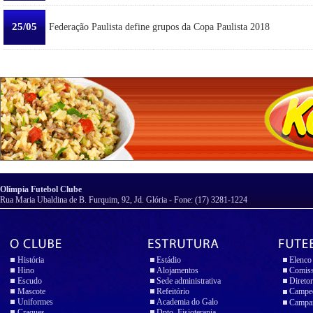
25/05
Federação Paulista define grupos da Copa Paulista 2018
Olímpia Futebol Clube
Rua Maria Ubaldina de B. Furquim, 92, Jd. Glória - Fone: (17) 3281-1224
História
Estádio
Elenco
Hino
Alojamentos
Comiss
Escudo
Sede administrativa
Diretor
Mascote
Refeitório
Campeo
Uniformes
Academia do Galo
Campan
Craques
Dpto. Fisioterapia