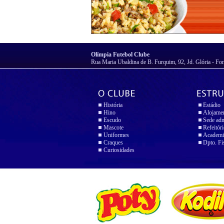
Olímpia Futebol Clube
Rua Maria Ubaldina de B. Furquim, 92, Jd. Glória - Fo
História
Estádio
Hino
Alojame
Escudo
Sede adm
Mascote
Refeitór
Uniformes
Academi
Craques
Dpto. Fi
Curiosidades