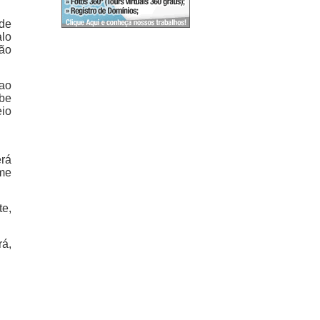
 de
alo
ção
 ao
ebe
eio
erá
ime
te,
rá,