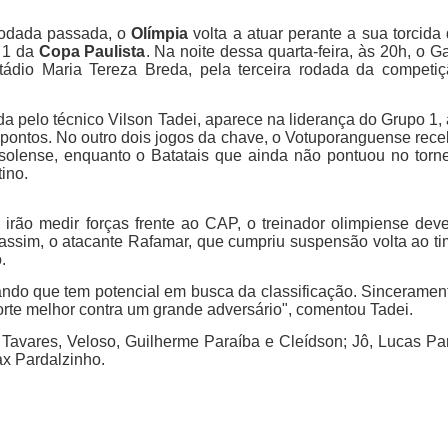
rodada passada, o
Olímpia
volta a atuar perante a sua torcida
 1 da
Copa Paulista
. Na noite dessa quarta-feira, às 20h, o G
ádio Maria Tereza Breda, pela terceira rodada da competi
a pelo técnico Vilson Tadei, aparece na liderança do Grupo 1,
 pontos. No outro dois jogos da chave, o Votuporanguense rec
ssolense, enquanto o Batatais que ainda não pontuou no torn
ino.
 irão medir forças frente ao CAP, o treinador olimpiense dev
ssim, o atacante Rafamar, que cumpriu suspensão volta ao t
.
ndo que tem potencial em busca da classificação. Sinceramen
te melhor contra um grande adversário", comentou Tadei.
 Tavares, Veloso, Guilherme Paraíba e Cleídson; Jô, Lucas Pa
ax Pardalzinho.