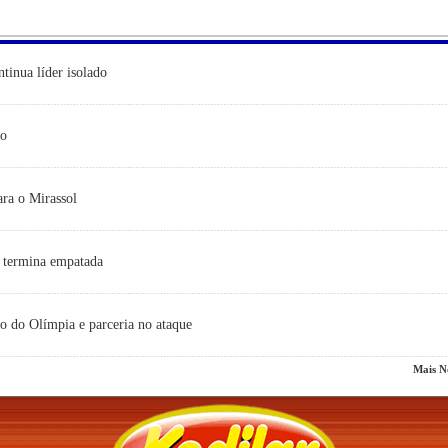
ntinua líder isolado
do
ara o Mirassol
a termina empatada
o do Olímpia e parceria no ataque
Mais No