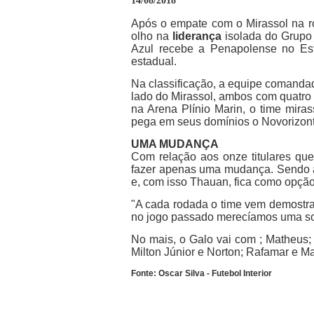
14/08/2018
Após o empate com o Mirassol na 
olho na
liderança
isolada do Grupo
Azul recebe a Penapolense no Est
estadual.
Na classificação, a equipe comandad
lado do Mirassol, ambos com quatro
na Arena Plínio Marin, o time mira
pega em seus domínios o Novorizont
UMA MUDANÇA
Com relação aos onze titulares que
fazer apenas uma mudança. Sendo a
e, com isso Thauan, fica como opção
"A cada rodada o time vem demostra
no jogo passado merecíamos uma sor
No mais, o Galo vai com ; Matheus;
Milton Júnior e Norton; Rafamar e M
Fonte: Oscar Silva - Futebol Interior