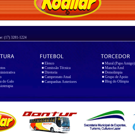
ne: (17) 3281-1224
Elenco
Mural (Papo Amigo)
ntos
Comissão Técnica
Mancha Azul
inistrativa
Diretoria
Demolimpia
io
Campeonato Atual
Grupo de Apoio
a do Galo
Blog do Olímpia
Campanhas Anteriores
sioterapia