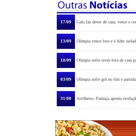
17/09
Galo faz dever de casa, vence e co
13/09
Olímpia vence fora e é líder isola
10/09
Olímpia sofre revés fora de casa p
03/09
Olímpia sofre gol no fim e partid
31/08
Artilheiro, Fumaça aponta evoluçã