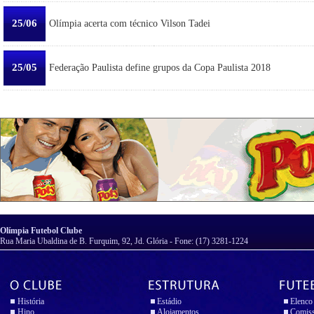
25/06
Olímpia acerta com técnico Vilson Tadei
25/05
Federação Paulista define grupos da Copa Paulista 2018
Olímpia Futebol Clube
Rua Maria Ubaldina de B. Furquim, 92, Jd. Glória - Fone: (17) 3281-1224
História
Estádio
Elenco
Hino
Alojamentos
Comiss