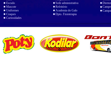
Escudo
Sede administrativa
Diretor
Mascote
Refeitório
Campeo
Uniformes
Academia do Galo
Campan
Craques
Dpto. Fisioterapia
Curiosidades