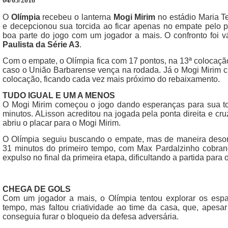
04/03/2018
O
Olímpia
recebeu o lanterna
Mogi Mirim
no estádio Maria T
e decepcionou sua torcida ao ficar apenas no empate pelo 
boa parte do jogo com um jogador a mais. O confronto foi 
Paulista da Série A3
.
Com o empate, o Olímpia fica com 17 pontos, na 13ª colocaçã
caso o União Barbarense vença na rodada. Já o Mogi Mirim c
colocação, ficando cada vez mais próximo do rebaixamento.
TUDO IGUAL E UM A MENOS
O Mogi Mirim começou o jogo dando esperanças para sua torc
minutos. ALisson acreditou na jogada pela ponta direita e cr
abriu o placar para o Mogi Mirim.
O Olímpia seguiu buscando o empate, mas de maneira desor
31 minutos do primeiro tempo, com Max Pardalzinho cobrando
expulso no final da primeira etapa, dificultando a partida para 
CHEGA DE GOLS
Com um jogador a mais, o Olímpia tentou explorar os esp
tempo, mas faltou criatividade ao time da casa, que, apesa
conseguia furar o bloqueio da defesa adversária.