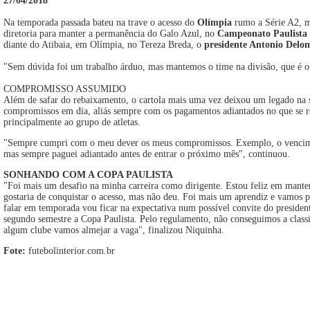
27/04/2018
Na temporada passada bateu na trave o acesso do
Olímpia
rumo a Série A2, ma
diretoria para manter a permanência do Galo Azul, no
Campeonato Paulista 
diante do Atibaia, em Olímpia, no Tereza Breda, o
presidente Antonio Delo
"Sem dúvida foi um trabalho árduo, mas mantemos o time na divisão, que é o 
COMPROMISSO ASSUMIDO
Além de safar do rebaixamento, o cartola mais uma vez deixou um legado na 
compromissos em dia, aliás sempre com os pagamentos adiantados no que se re
principalmente ao grupo de atletas.
"Sempre cumpri com o meu dever os meus compromissos. Exemplo, o vencime
mas sempre paguei adiantado antes de entrar o próximo mês", continuou.
SONHANDO COM A COPA PAULISTA
"Foi mais um desafio na minha carreira como dirigente. Estou feliz em mante
gostaria de conquistar o acesso, mas não deu. Foi mais um aprendiz e vamos 
falar em temporada vou ficar na expectativa num possível convite do presiden
segundo semestre a Copa Paulista. Pelo regulamento, não conseguimos a classi
algum clube vamos almejar a vaga", finalizou Niquinha.
Fote:
futebolinterior.com.br