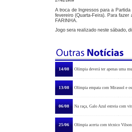
27/02/2018
A troca de Ingressos para a Partida
fevereiro (Quarta-Feira). Para faz
FARINHA.
Jogo sera realizado neste sábado, d
14/08
Olímpia deverá ter apenas uma mu
13/08
Olímpia empata com Mirassol e os 
06/08
Na raça, Galo Azul estreia com vit
25/06
Olímpia acerta com técnico Vilson