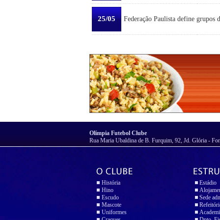
25/05
Federação Paulista define grupos 
Olímpia Futebol Clube
Rua Maria Ubaldina de B. Furquim, 92, Jd. Glória - Fo
História
Estádio
Hino
Alojame
Escudo
Sede adm
Mascote
Refeitór
Uniformes
Academi
Craques
Dpto. Fi