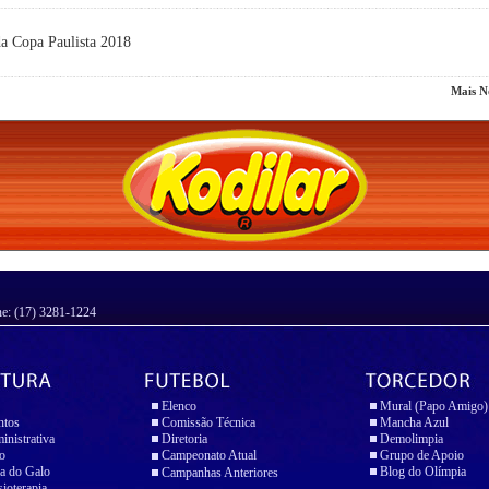
da Copa Paulista 2018
Mais No
ne: (17) 3281-1224
Elenco
Mural (Papo Amigo)
ntos
Comissão Técnica
Mancha Azul
inistrativa
Diretoria
Demolimpia
io
Campeonato Atual
Grupo de Apoio
a do Galo
Blog do Olímpia
Campanhas Anteriores
sioterapia