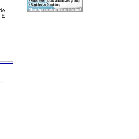
 de
L E