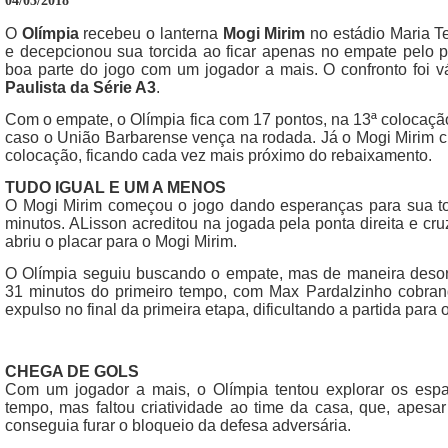
04/03/2018
O
Olímpia
recebeu o lanterna
Mogi Mirim
no estádio Maria T
e decepcionou sua torcida ao ficar apenas no empate pelo 
boa parte do jogo com um jogador a mais. O confronto foi 
Paulista da Série A3
.
Com o empate, o Olímpia fica com 17 pontos, na 13ª colocaçã
caso o União Barbarense vença na rodada. Já o Mogi Mirim c
colocação, ficando cada vez mais próximo do rebaixamento.
TUDO IGUAL E UM A MENOS
O Mogi Mirim começou o jogo dando esperanças para sua torc
minutos. ALisson acreditou na jogada pela ponta direita e cr
abriu o placar para o Mogi Mirim.
O Olímpia seguiu buscando o empate, mas de maneira desor
31 minutos do primeiro tempo, com Max Pardalzinho cobrando
expulso no final da primeira etapa, dificultando a partida para 
CHEGA DE GOLS
Com um jogador a mais, o Olímpia tentou explorar os esp
tempo, mas faltou criatividade ao time da casa, que, apesa
conseguia furar o bloqueio da defesa adversária.