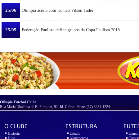
25/06
Olímpia acerta com técnico Vilson Tadei
25/05
Federação Paulista define grupos da Copa Paulista 2018
Olímpia Futebol Clube
Rua Maria Ubaldina de B. Furquim, 92, Jd. Glória - Fone: (17) 3281-1224
História
Estádio
Elenco
Hino
Alojamentos
Comiss