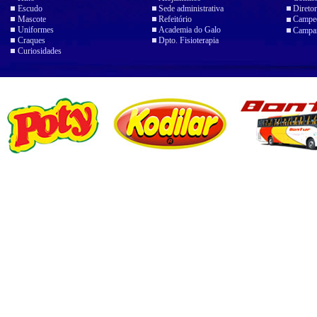
Escudo
Sede administrativa
Diretor
Mascote
Refeitório
Campeo
Uniformes
Academia do Galo
Campan
Craques
Dpto. Fisioterapia
Curiosidades