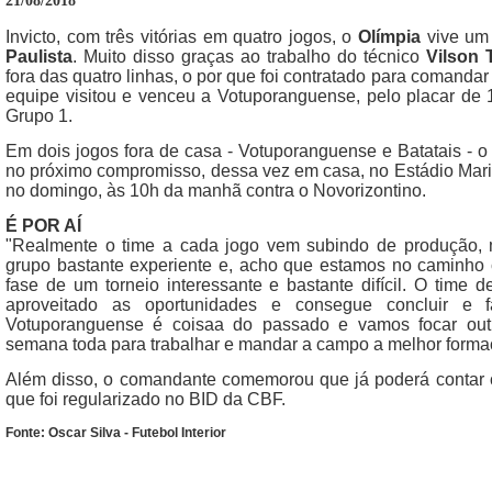
21/08/2018
Invicto, com três vitórias em quatro jogos, o
Olímpia
vive um
Paulista
. Muito disso graças ao trabalho do técnico
Vilson 
fora das quatro linhas, o por que foi contratado para comanda
equipe visitou e venceu a Votuporanguense, pelo placar de 
Grupo 1.
Em dois jogos fora de casa - Votuporanguense e Batatais - o
no próximo compromisso, dessa vez em casa, no Estádio Mari
no domingo, às 10h da manhã contra o Novorizontino.
É POR AÍ
"Realmente o time a cada jogo vem subindo de produção
grupo bastante experiente e, acho que estamos no caminho c
fase de um torneio interessante e bastante difícil. O time
aproveitado as oportunidades e consegue concluir e 
Votuporanguense é coisaa do passado e vamos focar outr
semana toda para trabalhar e mandar a campo a melhor formaçã
Além disso, o comandante comemorou que já poderá contar c
que foi regularizado no BID da CBF.
Fonte: Oscar Silva - Futebol Interior